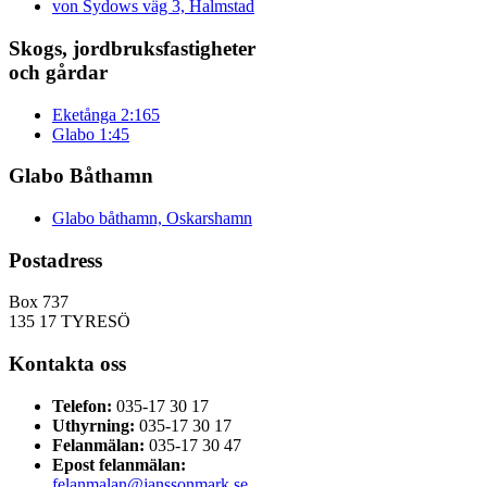
von Sydows väg 3, Halmstad
Skogs, jordbruksfastigheter
och gårdar
Eketånga 2:165
Glabo 1:45
Glabo Båthamn
Glabo båthamn, Oskarshamn
Postadress
Box 737
135 17 TYRESÖ
Kontakta oss
Telefon:
035-17 30 17
Uthyrning:
035-17 30 17
Felanmälan:
035-17 30 47
Epost felanmälan:
felanmalan@janssonmark.se