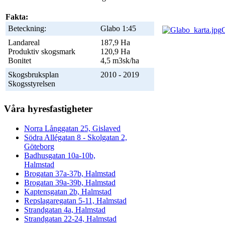
Fakta:
Beteckning:
Glabo 1:45
G
Landareal
187,9 Ha
Produktiv skogsmark
120,9 Ha
Bonitet
4,5 m3sk/ha
Skogsbruksplan
2010 - 2019
Skogsstyrelsen
Våra hyresfastigheter
Norra Långgatan 25, Gislaved
Södra Allégatan 8 - Skolgatan 2,
Göteborg
Badhusgatan 10a-10b,
Halmstad
Brogatan 37a-37b, Halmstad
Brogatan 39a-39b, Halmstad
Kaptensgatan 2b, Halmstad
Repslagaregatan 5-11, Halmstad
Strandgatan 4a, Halmstad
Strandgatan 22-24, Halmstad