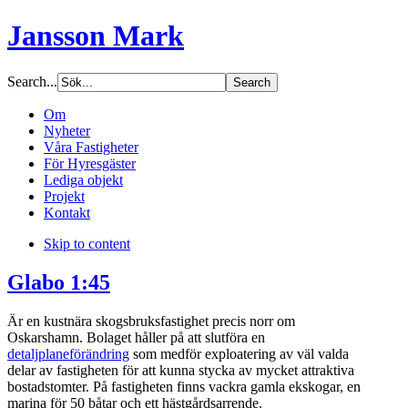
Jansson Mark
Search...
Om
Nyheter
Våra Fastigheter
För Hyresgäster
Lediga objekt
Projekt
Kontakt
Skip to content
Glabo 1:45
Är en kustnära skogsbruksfastighet precis norr om
Oskarshamn. Bolaget håller på att slutföra en
detaljplaneförändring
som medför exploatering av väl valda
delar av fastigheten för att kunna stycka av mycket attraktiva
bostadstomter. På fastigheten finns vackra gamla ekskogar, en
marina för 50 båtar och ett hästgårdsarrende.