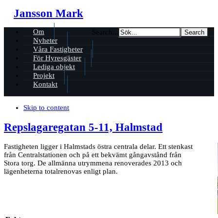
Jansson Mark
Om
Search...
Nyheter
Våra Fastigheter
För Hyresgäster
Lediga objekt
Projekt
Kontakt
Skip to content
Repslagaregatan 5-11, Halmstad
Fastigheten ligger i Halmstads östra centrala delar. Ett stenkast
från Centralstationen och på ett bekvämt gångavstånd från
Stora torg. De allmänna utrymmena renoverades 2013 och
lägenheterna totalrenovas enligt plan.