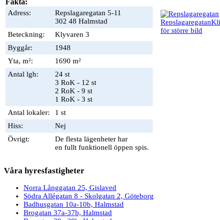
Fakta:
Adress:
Repslagaregatan 5-11
302 48 Halmstad
Repslagaregatan
Kl
för större bild
Beteckning:
Klyvaren 3
Byggår:
1948
Yta, m²:
1690 m²
Antal lgh:
24 st
3 RoK - 12 st
2 RoK - 9 st
1 RoK - 3 st
Antal lokaler:
1 st
Hiss:
Nej
Övrigt:
De flesta lägenheter har
en fullt funktionell öppen spis.
Våra hyresfastigheter
Norra Långgatan 25, Gislaved
Södra Allégatan 8 - Skolgatan 2, Göteborg
Badhusgatan 10a-10b, Halmstad
Brogatan 37a-37b, Halmstad