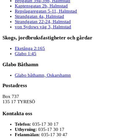
Brogatan 39a-39b, Halmstad
Kaptensgatan 2b, Halmstad
Repslagaregatan 5-11, Halmstad
Strandgatan 4a, Halmstad
Strandgatan 22-24, Halmstad
von Sydows väg 3, Halmstad
Skogs, jordbruksfastigheter och gårdar
Eketånga 2:165
Glabo 1:45
Glabo Båthamn
Glabo båthamn, Oskarshamn
Postadress
Box 737
135 17 TYRESÖ
Kontakta oss
Telefon:
035-17 30 17
Uthyrning:
035-17 30 17
Felanmälan:
035-17 30 47